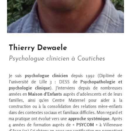
Thierry Dewaele
Psychologue clinicien à Coutiches
Je suis
psychologue clinicien
depuis 1992 (Diplômé de
l’université de Lille 3 : DESS de
Psychopathologie et
psychologie clinique
). J’interviens depuis de nombreuses
années en
Maison d'Enfants
auprès d’adolescents et de leurs
familles, ainsi qu’en Centre Maternel pour aider à la
construction ou à la consolidation des relations mère-enfants
dans des contextes sociaux et familiaux difficiles. Mon regard et
ma pratique ont évolué vers une
approche systémique
. Après
4 années de formation auprès de «
PSYCOM
» à Villeneuve
d’Ascq (59) j’ai obtenu en 2003 une certification me permettant