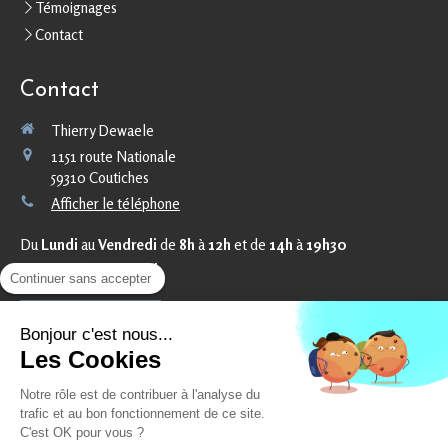
Témoignages
Contact
Contact
Thierry Dewaele
1151 route Nationale
59310
Coutiches
Afficher le téléphone
Du
Lundi
au
Vendredi
de
8h
à
12h
et de
14h
à
19h30
Le
Samedi
de
8h
à
12h
Continuer sans accepter
Prendre rendez-vous
Bonjour c'est nous...
Les Cookies
©2019 Thierry Dewaele - Psychologue clinicien Coutiches
Notre rôle est de contribuer à l'analyse du
trafic et au bon fonctionnement de ce site.
Plan du site
C'est OK pour vous ?