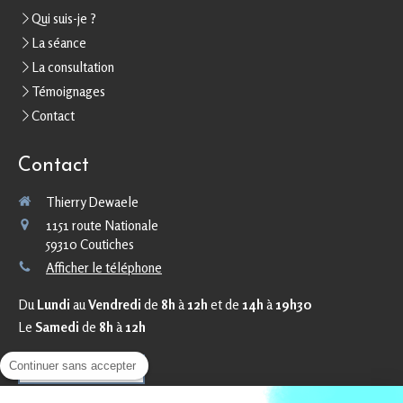
Qui suis-je ?
La séance
La consultation
Témoignages
Contact
Contact
Thierry Dewaele
1151 route Nationale
59310
Coutiches
Afficher le téléphone
Du
Lundi
au
Vendredi
de
8h
à
12h
et de
14h
à
19h30
Le
Samedi
de
8h
à
12h
Continuer sans accepter
Prendre rendez-vous